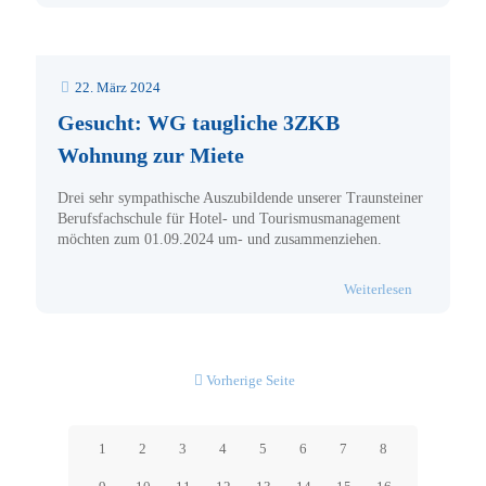
22. März 2024
Gesucht: WG taugliche 3ZKB
Wohnung zur Miete
Drei sehr sympathische Auszubildende unserer Traunsteiner
Berufsfachschule für Hotel- und Tourismusmanagement
möchten zum 01.09.2024 um- und zusammenziehen.
- Gesucht: 
Weiterlesen
Vorherige Seite
1
2
3
4
5
6
7
8