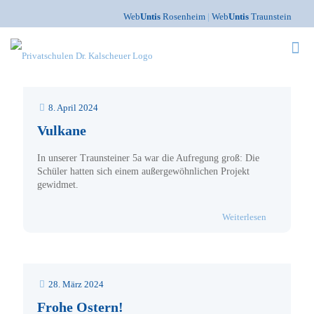
Web
Untis
Rosenheim
|
Web
Untis
Traunstein
8. April 2024
Vulkane
In unserer Traunsteiner 5a war die Aufregung groß: Die
Schüler hatten sich einem außergewöhnlichen Projekt
gewidmet.
- Vulkane
Weiterlesen
28. März 2024
Frohe Ostern!