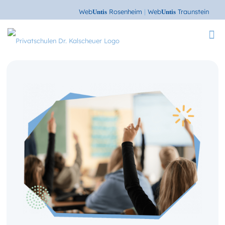
Web
Rosenheim
|
Web
Traunstein
Untis
Untis