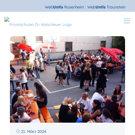
Web
Untis
Rosenheim
|
Web
Untis
Traunstein
21. März 2024