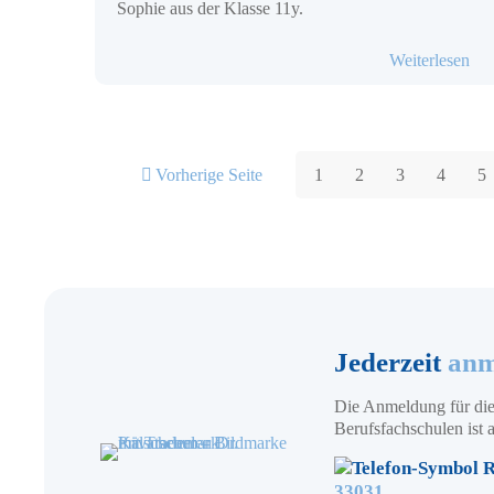
Sophie aus der Klasse 11y.
- S
Weiterlesen
Vorherige Seite
1
2
3
4
5
Jederzeit
anm
Die Anmeldung für die
Berufsfachschulen ist a
R
33031