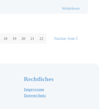
eminar der 11. Klassen
- Europa vor der W
Weiterlesen
18
19
20
21
22
Nächste Seite
Rechtliches
Impressum
Datenschutz