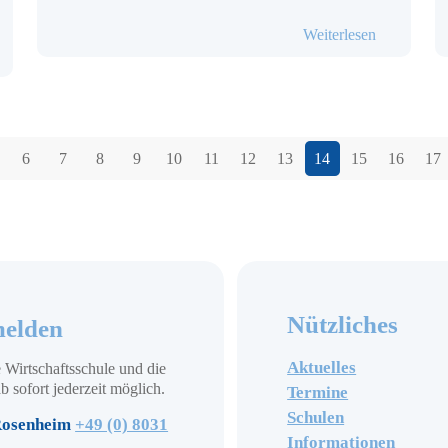
- Knigge-S
Weiterlesen
chulhausübernachtung in Rosenheim
6
7
8
9
10
11
12
13
14
15
16
17
Nützliches
elden
Aktuelles
 Wirtschaftsschule und die
b sofort jederzeit möglich.
Termine
Schulen
osenheim
+49 (0) 8031
Informationen