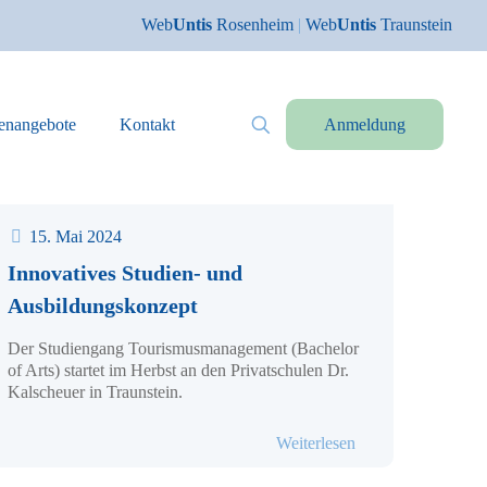
Web
Untis
Rosenheim
|
Web
Untis
Traunstein
lenangebote
Kontakt
Anmeldung
15. Mai 2024
Innovatives Studien- und
Ausbildungskonzept
Der Studiengang Tourismusmanagement (Bachelor
of Arts) startet im Herbst an den Privatschulen Dr.
Kalscheuer in Traunstein.
- Innovatives Stud
Weiterlesen
foabend | 19.06. | 19:00