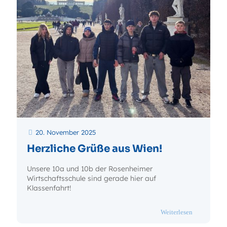
20. November 2025
Herzliche Grüße aus Wien!
Unsere 10a und 10b der Rosenheimer
Wirtschaftsschule sind gerade hier auf
Klassenfahrt!
- Herzliche 
Weiterlesen