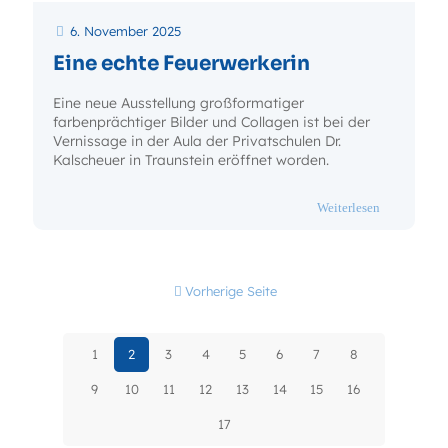
6. November 2025
Eine echte Feuerwerkerin
Eine neue Ausstellung großformatiger
farbenprächtiger Bilder und Collagen ist bei der
Vernissage in der Aula der Privatschulen Dr.
Kalscheuer in Traunstein eröffnet worden.
- Eine echte
Weiterlesen
Vorherige Seite
1
2
3
4
5
6
7
8
9
10
11
12
13
14
15
16
17