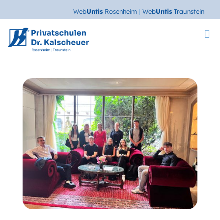
Web
Untis
Rosenheim
|
Web
Untis
Traunstein