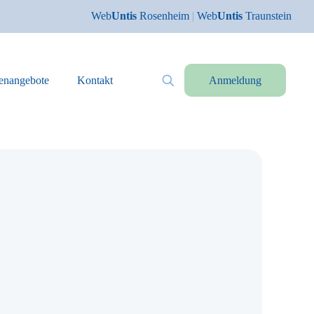
Web
Untis
Rosenheim
|
Web
Untis
Traunstein
lenangebote
Kontakt
Anmeldung