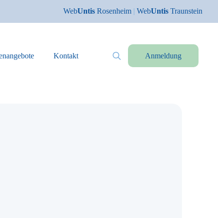
Web
Untis
Rosenheim
|
Web
Untis
Traunstein
lenangebote
Kontakt
Anmeldung