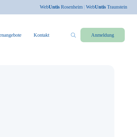
Web
Untis
Rosenheim
|
Web
Untis
Traunstein
lenangebote
Kontakt
Anmeldung