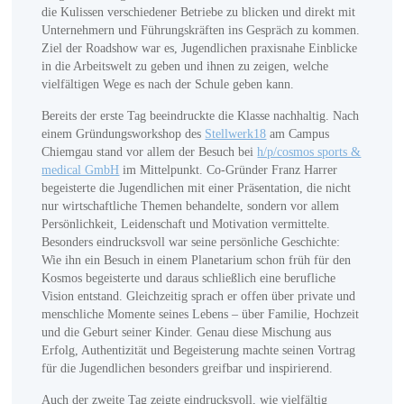
die Kulissen verschiedener Betriebe zu blicken und direkt mit
Unternehmern und Führungskräften ins Gespräch zu kommen.
Ziel der Roadshow war es, Jugendlichen praxisnahe Einblicke
in die Arbeitswelt zu geben und ihnen zu zeigen, welche
vielfältigen Wege es nach der Schule geben kann.
Bereits der erste Tag beeindruckte die Klasse nachhaltig. Nach
einem Gründungsworkshop des
Stellwerk18
am Campus
Chiemgau stand vor allem der Besuch bei
h/p/cosmos sports &
medical GmbH
im Mittelpunkt. Co-Gründer Franz Harrer
begeisterte die Jugendlichen mit einer Präsentation, die nicht
nur wirtschaftliche Themen behandelte, sondern vor allem
Persönlichkeit, Leidenschaft und Motivation vermittelte.
Besonders eindrucksvoll war seine persönliche Geschichte:
Wie ihn ein Besuch in einem Planetarium schon früh für den
Kosmos begeisterte und daraus schließlich eine berufliche
Vision entstand. Gleichzeitig sprach er offen über private und
menschliche Momente seines Lebens – über Familie, Hochzeit
und die Geburt seiner Kinder. Genau diese Mischung aus
Erfolg, Authentizität und Begeisterung machte seinen Vortrag
für die Jugendlichen besonders greifbar und inspirierend.
Auch der zweite Tag zeigte eindrucksvoll, wie vielfältig