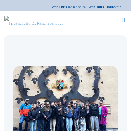
Web
Untis
Rosenheim
|
Web
Untis
Traunstein