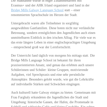
Die Maßnahme wurde in enger Zusammenarbeit mit
Erasmus+ und der AHK Irland organisiert und fand in der
Bridge Mills Galway Language School
statt – einer
renommierten Sprachschule im Herzen der Stadt.
Untergebracht waren alle Teilnehmer in sorgfältig
ausgewählten Gastfamilien. Diese boten nicht nur verlässliche
Betreuung, sondern ermöglichten den Jugendlichen auch einen
unmittelbaren Einblick in den irischen Alltag. Für viele war es
das erste längere Leben in einer englischsprachigen Umgebung
– entsprechend groß war der Lernfortschritt.
Der Unterricht fand täglich von morgens bis mittags statt. Die
Bridge Mills Language School ist bekannt für ihren
praxisorientierten Ansatz, und genau das erlebten auch unsere
Schülerinnen und Schüler: kleine Gruppen, motivierende
Aufgaben, viel Sprechpraxis und eine sehr persönliche
Atmosphäre. Besonders gelobt wurde, wie gut die Lehrkräfte
auf individuelle Stärken und Schwächen eingingen.
Auch kulturell hatte Galway einiges zu bieten. Gemeinsam mit
Frau Farghaly erkundeten die Jugendlichen die Stadt und
Umgebung: historische Gassen, der Hafen, die Promenade in
Salthill und zahlreiche Cafés und kleine Geschäfte. Ein echtes