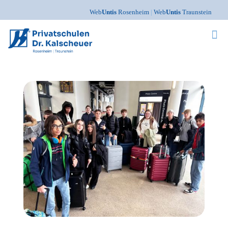
Web
Untis
Rosenheim
|
Web
Untis
Traunstein