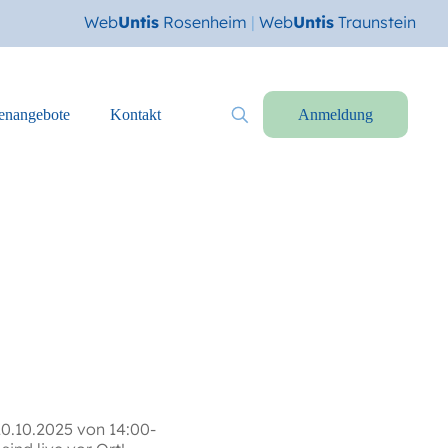
Web
Untis
Rosenheim
|
Web
Untis
Traunstein
lenangebote
Kontakt
Anmeldung
10.10.2025 von 14:00-