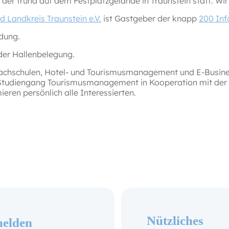
der truna auf dem Festplatzgelände in Traunstein statt. Wir 
 Landkreis Traunstein e.V.
ist Gastgeber der knapp
200 Inf
dung.
der Hallenbelegung.
fachschulen, Hotel- und Tourismusmanagement und E-Busi
-Studiengang Tourismusmanagement in Kooperation mit de
ieren persönlich alle Interessierten.
Nützliches
elden