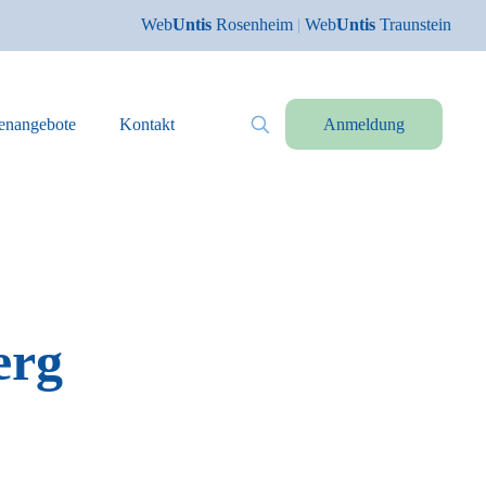
Web
Untis
Rosenheim
|
Web
Untis
Traunstein
lenangebote
Kontakt
Anmeldung
erg