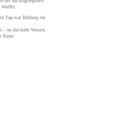
 in der nächstgelegenen
t Waffel.
sem Tag war Bildung ein
n – an das kalte Wasser,
r Natur.