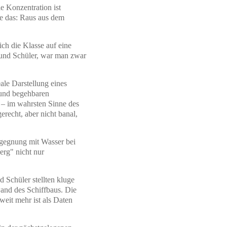
e Konzentration ist
te das: Raus aus dem
ch die Klasse auf eine
n und Schüler, war man zwar
eale Darstellung eines
s und begehbaren
n – im wahrsten Sinne des
erecht, aber nicht banal,
egegnung mit Wasser bei
erg" nicht nur
.
 Schüler stellten kluge
and des Schiffbaus. Die
weit mehr ist als Daten