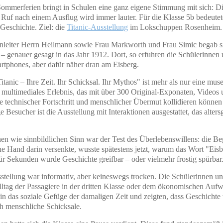
ommerferien bringt in Schulen eine ganz eigene Stimmung mit sich: Di
 Ruf nach einem Ausflug wird immer lauter. Für die Klasse 5b bedeute
 Geschichte. Ziel: die
Titanic-Ausstellung
im Lokschuppen Rosenheim.
enleiter Herrn Heilmann sowie Frau Markworth und Frau Simic begab si
 – genauer gesagt in das Jahr 1912. Dort, so erfuhren die Schülerinne
rtphones, aber dafür näher dran am Eisberg.
itanic – Ihre Zeit. Ihr Schicksal. Ihr Mythos" ist mehr als nur eine mus
in multimediales Erlebnis, das mit über 300 Original-Exponaten, Video
e technischer Fortschritt und menschlicher Übermut kollidieren könne
 Besucher ist die Ausstellung mit Interaktionen ausgestattet, das altersg
en wie sinnbildlichen Sinn war der Test des Überlebenswillens: die B
ne Hand darin versenkte, wusste spätestens jetzt, warum das Wort "Eisb
Für Sekunden wurde Geschichte greifbar – oder vielmehr frostig spürbar
tellung war informativ, aber keineswegs trocken. Die Schülerinnen und
ltag der Passagiere in der dritten Klasse oder dem ökonomischen Aufw
n das soziale Gefüge der damaligen Zeit und zeigten, dass Geschichte 
h menschliche Schicksale.