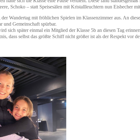
en hatte sich die Klasse eine Pause verdient. Diese fand standesgemäß
dbeere, Schoko – statt Speisesälen mit Kristallleuchtern nun Eisbecher mi
g der Wandertag mit fröhlichen Spielen im Klassenzimmer aus. An die
ar und Gemeinschaft spürbar.
ird sich später einmal ein Mitglied der Klasse 5b an diesen Tag erinner
nis, dass selbst das größte Schiff nicht größer ist als der Respekt vor de