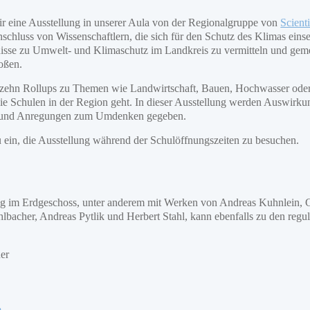
r eine Ausstellung in unserer Aula von der Regionalgruppe von
Scienti
chluss von Wissenschaftlern, die sich für den Schutz des Klimas einset
nisse zu Umwelt- und Klimaschutz im Landkreis zu vermitteln und ge
oßen.
 zehn Rollups zu Themen wie Landwirtschaft, Bauen, Hochwasser oder 
ie Schulen in der Region geht. In dieser Ausstellung werden Auswirk
t und Anregungen zum Umdenken gegeben.
u ein, die Ausstellung während der Schulöffnungszeiten zu besuchen.
ng im Erdgeschoss, unter anderem mit Werken von Andreas Kuhnlein,
bacher, Andreas Pytlik und Herbert Stahl, kann ebenfalls zu den regu
uer
m