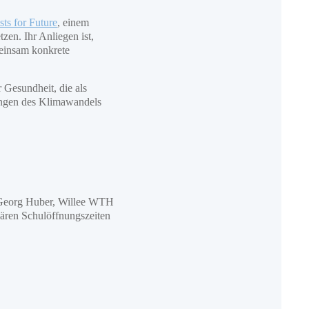
sts for Future
, einem
zen. Ihr Anliegen ist,
meinsam konkrete
Gesundheit, die als
ungen des Klimawandels
 Georg Huber, Willee WTH
lären Schulöffnungszeiten