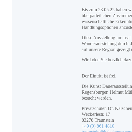
Bis zum 23.05.25 haben wi
überparteilichen Zusammens
wissenschaftliche Erkennt
Handlungsoptionen anzust
Diese Ausstellung umfasst
Wanderausstellung durch d
auf unsere Region gezeig
Wir laden Sie herzlich daz
Der Eintritt ist frei.
Die Kunst-Dauerausstellu
Regensburger, Helmut Mühl
besucht werden.
Privatschulen Dr. Kalsche
Weckerlestr. 17
83278 Traunstein
+49 (0) 861 4810
traunstein@kalscheuer.co