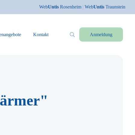
Web
Untis
Rosenheim
|
Web
Untis
Traunstein
lenangebote
Kontakt
Anmeldung
wärmer"