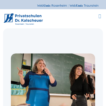
Web
Rosenheim
|
Web
Traunstein
Untis
Untis