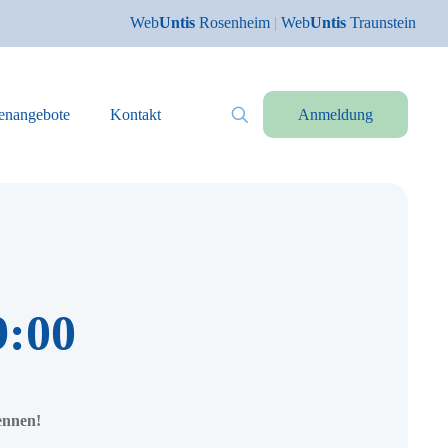
Web
Untis
Rosenheim
|
Web
Untis
Traunstein
lenangebote
Kontakt
Anmeldung
9:00
ennen!