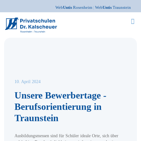
Web
Untis
Rosenheim
|
Web
Untis
Traunstein
10. April 2024
Unsere Bewerber­tage -
Berufs­orientierung in
Traunstein
Ausbildungsmessen sind für Schüler ideale Orte, sich über