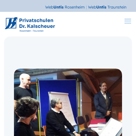
Web
Untis
Rosenheim
|
Web
Untis
Traunstein